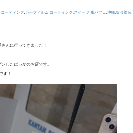
ーコーティング
,
カーフィルム
,
コーティング
,
スイーツ
,
夜パフェ
,
沖縄
,
鈑金塗装
屋さんに行ってきました！
にオープンしたばっかのお店です。
です！