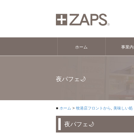
ホーム
事業内
夜パフェ🌙
ホーム
牧港店フロントから
,
美味しい処
夜パフェ🌙