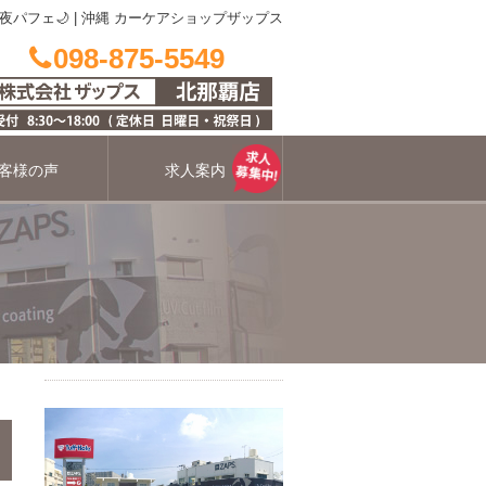
夜パフェ🌙
|
沖縄 カーケアショップザップス
098-875-5549
客様の声
求人案内