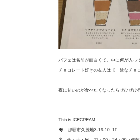
パフェは名前が面白くて、中に何が入っ
チョコレート好きの友人は【一途なチョコ
夜に甘いのが食べたくなったらぜひぜひ
This is ICECREAM
🏘 那覇市久茂地3-16-10 1F
⏰ 金・土・日 21：00～24：00（