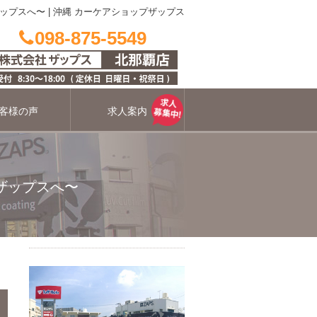
ップスへ〜
|
沖縄 カーケアショップザップス
098-875-5549
客様の声
求人案内
ザップスへ〜