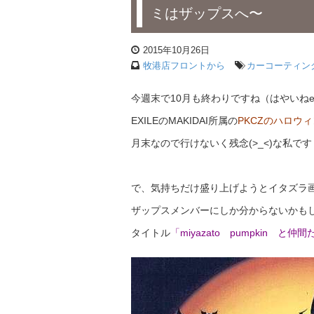
ミはザップスへ〜
2015年10月26日
牧港店フロントから
カーコーティン
今週末で10月も終わりですね（はやいね
EXILEのMAKIDAI所属の
PKCZのハロウ
月末なので行けないく残念(>_<)な私です
で、気持ちだけ盛り上げようとイタズラ
ザップスメンバーにしか分からないかも
タイトル
「miyazato pumpkin と仲