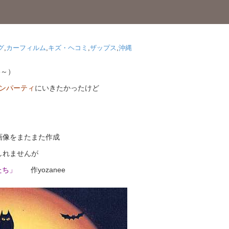
グ
,
カーフィルム
,
キズ・ヘコミ
,
ザップス
,
沖縄
e～）
ィンパーティ
にいきたかったけど
画像をまたまた作成
しれませんが
間たち」
作yozanee