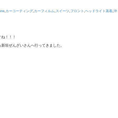
one
,
カーコーティング
,
カーフィルム
,
スイーツ
,
フロント
,
ヘッドライト蒸着
,
沖
すね！！！
る新垣ぜんざいさんへ行ってきました。