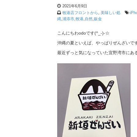
2021年6月9日
牧港店フロントから
,
美味しい処
iPh
縄
,
浦添市
,
牧港
,
自然
,
鈑金
こんにちわodoです(^_-)-☆
沖縄の夏といえば、やっぱりぜんざいで
最近ずっと気になっていた宜野湾市にあ