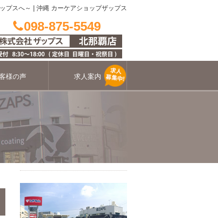
ップスへ～
|
沖縄 カーケアショップザップス
098-875-5549
客様の声
求人案内