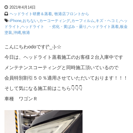
2021年4月14日
ヘッドライト研磨＆蒸着
,
牧港店フロントから
iPhone
,
おちない
,
カーコーティング
,
カーフィルム
,
キズ・ヘコミ
,
ヘッ
ドライト
,
ヘッドライト ・劣化・黄ばみ・曇り
,
ヘッドライト蒸着
,
板金
塗装
,
沖縄
,
牧港
こんにちわodoです(^_-)-☆
今日は、ヘッドライト蒸着施工のお客様２台入庫中です
メンテナンスコーティングと同時施工頂いているので
会員特別割引５０％適用させていただいております！！！
そして気になる施工前はこちら👇👇👇
車種 ワゴンＲ