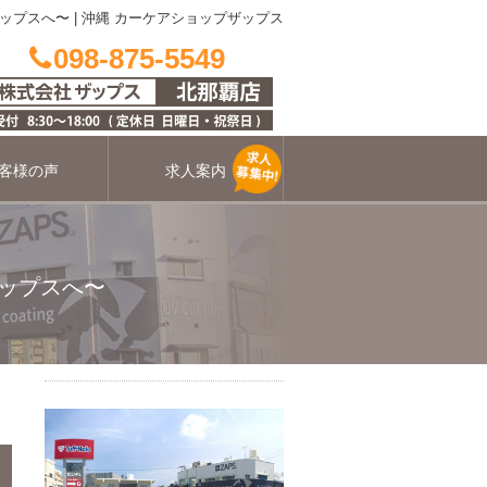
ザップスへ〜
|
沖縄 カーケアショップザップス
098-875-5549
客様の声
求人案内
ップスへ〜