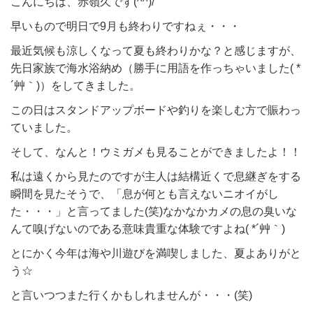
こんにちは、赤嶺久です(^^)/
早いもので明日で9月も終わりですねぇ・・・
最近気候も涼しくなって夏も終わりかな？と感じますが、
先日家族で海水浴納め（勝手に用語を作っちゃいました( *
´艸｀)）をしてきました。
この日はスタンドアップボードや釣りを楽しむ方で賑わっ
ていました。
そして、なんと！ウミガメも見ることができましたよ！！
私は遠くから見たのですが主人は結構近くで息継ぎをする
瞬間を見たそうで、「息が何とも言えないニオイがし
た・・・」と言ってました(笑)なかなかカメの息の臭いな
んて嗅げないのである意味貴重な体験ですよね( *´艸｀)
とにかく今年は海や川遊びを満喫しました、夏よありがと
う☆
と言いつつまた行くかもしれませんが・・・(笑)