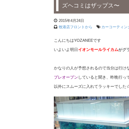
ズヘコミはザップス〜
2015年4月24日
牧港店フロントから
カーコーティン
こんにちはYOZANEEです
いよいよ明日
イオンモールライカム
がグ
かなりの人が予想されるので当分は行け
プレオープン
していると聞き、昨晩行ってき
以外にスムーズに入れてラッキーでした