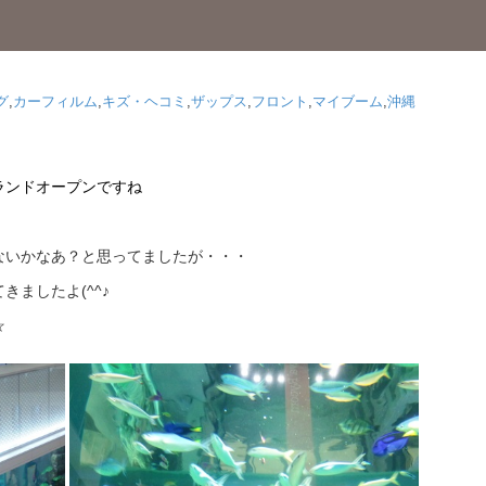
グ
,
カーフィルム
,
キズ・ヘコミ
,
ザップス
,
フロント
,
マイブーム
,
沖縄
ランドオープンですね
ないかなあ？と思ってましたが・・・
ましたよ(^^♪
☆