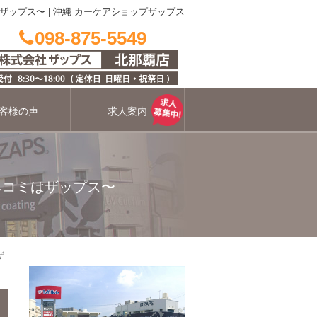
はザップス〜
|
沖縄 カーケアショップザップス
098-875-5549
客様の声
求人案内
ヘコミはザップス〜
ザ