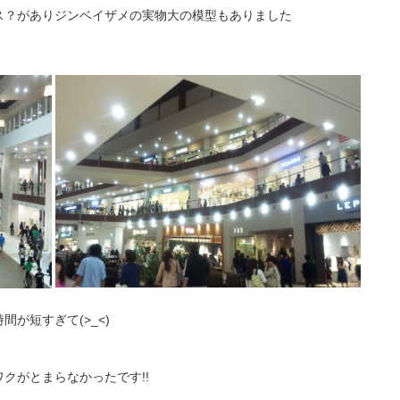
ス？がありジンベイザメの実物大の模型もありました
が短すぎて(>_<)
クがとまらなかったです!!