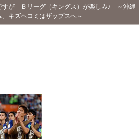
ですが Ｂリーグ（キングス）が楽しみ♪ ～沖縄
ム、キズヘコミはザップスへ～