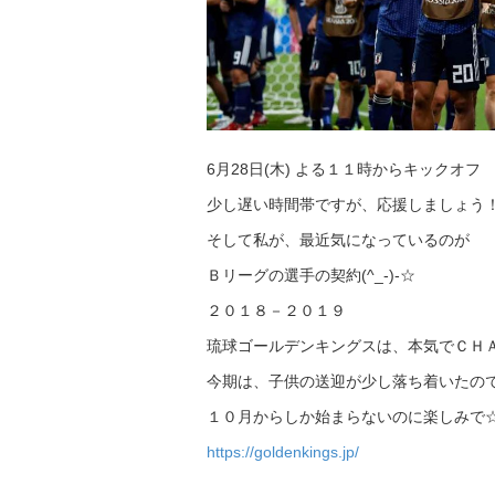
6月28日(木) よる１１時からキックオ
少し遅い時間帯ですが、応援しましょう
そして私が、最近気になっているのが
Ｂリーグの選手の契約(^_-)-☆
２０１８－２０１９
琉球ゴールデンキングスは、本気でＣＨ
今期は、子供の送迎が少し落ち着いたの
１０月からしか始まらないのに楽しみで
https://goldenkings.jp/