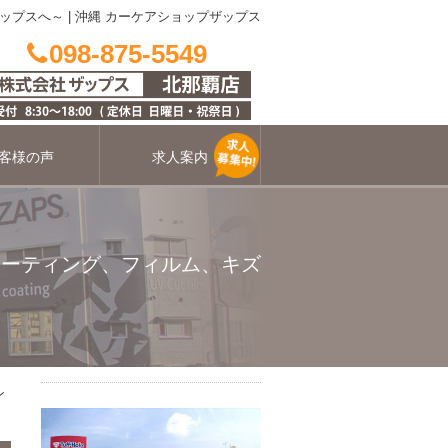
ップスへ～
|
沖縄 カーケアショップザップス
098-875-5549
客様の声
求人案内
コーティング、フィルム、キズ
ン