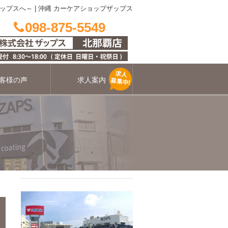
ップスへ～
|
沖縄 カーケアショップザップス
098-875-5549
客様の声
求人案内