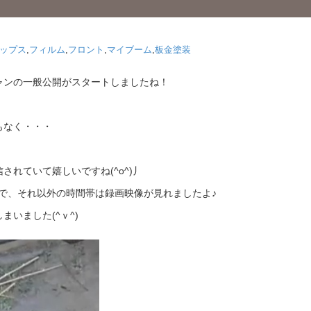
ップス
,
フィルム
,
フロント
,
マイブーム
,
板金塗装
ャンの一般公開がスタートしましたね！
もなく・・・
れていて嬉しいですね(^o^)丿
映像で、それ以外の時間帯は録画映像が見れましたよ♪
いました(^ｖ^)