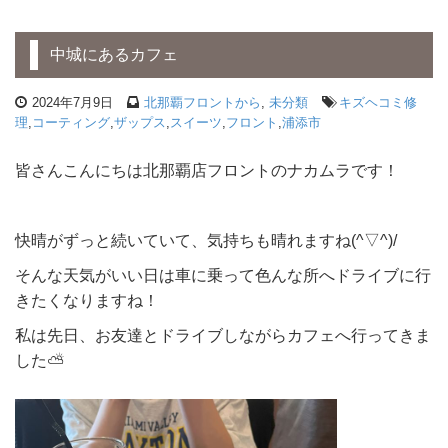
中城にあるカフェ
2024年7月9日
北那覇フロントから
,
未分類
キズヘコミ修
理
,
コーティング
,
ザップス
,
スイーツ
,
フロント
,
浦添市
皆さんこんにちは北那覇店フロントのナカムラです！
快晴がずっと続いていて、気持ちも晴れますね(^▽^)/
そんな天気がいい日は車に乗って色んな所へドライブに行
きたくなりますね！
私は先日、お友達とドライブしながらカフェへ行ってきま
した⛅