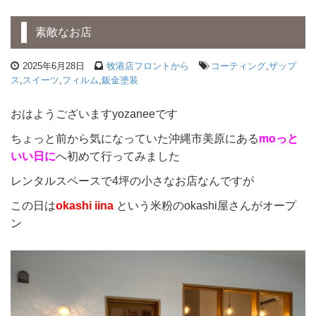
素敵なお店
2025年6月28日
牧港店フロントから
コーティング
,
ザップ
ス
,
スイーツ
,
フィルム
,
鈑金塗装
おはようございますyozaneeです
ちょっと前から気になっていた沖縄市美原にある
moっと
いい日
に
へ初めて行ってみました
レンタルスペースで4坪の小さなお店なんですが
この日は
okashi iina
という米粉のokashi屋さんがオープ
ン