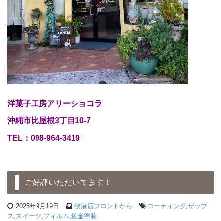
洋菓子工房アリーショコラ
沖縄市比屋根3丁目10-7
TEL：098-964-3419
ご好評いただいてます！
2025年9月19日
牧港店フロントから
コーティング
,
ザップ
ス
,
スイーツ
,
フィルム
,
鈑金塗装