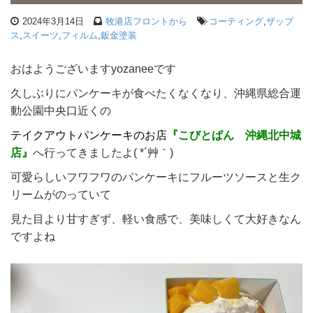
2024年3月14日
牧港店フロントから
コーティング
,
ザップ
ス
,
スイーツ
,
フィルム
,
鈑金塗装
おはようございますyozaneeです
久しぶりにパンケーキが食べたくなくなり、沖縄県総合運
動公園中央口近くの
テイクアウトパンケーキのお店
『こびとぱん 沖縄北中城
店』
へ行ってきましたよ( *´艸｀)
可愛らしいフワフワのパンケーキにフルーツソースと生ク
リームがのっていて
見た目より甘すぎず、軽い食感で、美味しくて大好きなん
ですよね