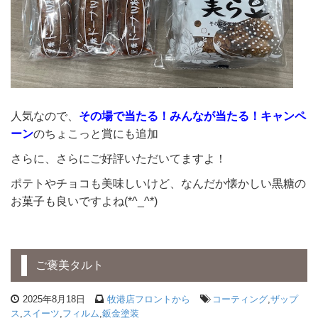
人気なので、
その場で当たる！みんなが当たる！キャンペ
ーン
のちょこっと賞にも追加
さらに、さらにご好評いただいてますよ！
ポテトやチョコも美味しいけど、なんだか懐かしい黒糖の
お菓子も良いですよね(*^_^*)
ご褒美タルト
2025年8月18日
牧港店フロントから
コーティング
,
ザップ
ス
,
スイーツ
,
フィルム
,
鈑金塗装