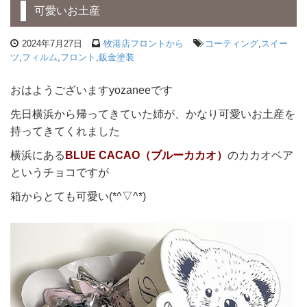
可愛いお土産
2024年7月27日
牧港店フロントから
コーティング
,
スイー
ツ
,
フィルム
,
フロント
,
鈑金塗装
おはようございますyozaneeです
先日横浜から帰ってきていた姉が、かなり可愛いお土産を
持ってきてくれました
横浜にある
BLUE CACAO（ブルーカカオ）
のカカオベア
というチョコですが
箱からとても可愛い(*^▽^*)