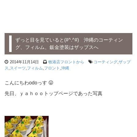
ずっと目を見ていると(#^.^#) 沖縄のコーティン
グ、フィルム、鈑金塗装はザップスへ
2014年11月14日
牧港店フロントから
コーティング
,
ザップ
ス
,
スイーツ
,
フィルム
,
フロント
,
沖縄
こんにちわodoっす 😛
先日、ｙａｈｏｏトップページであった写真