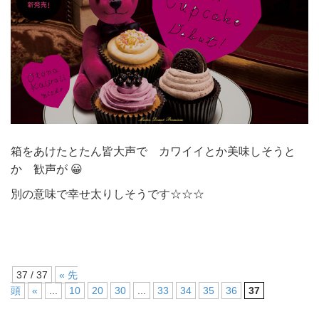
箱をあけたとたん皆大声で カワイイとか美味しそうと
か 歓声が 😀
別の意味で幸せ太りしそうです☆☆☆
37 / 37
« 先
頭
«
...
10
20
30
...
33
34
35
36
37