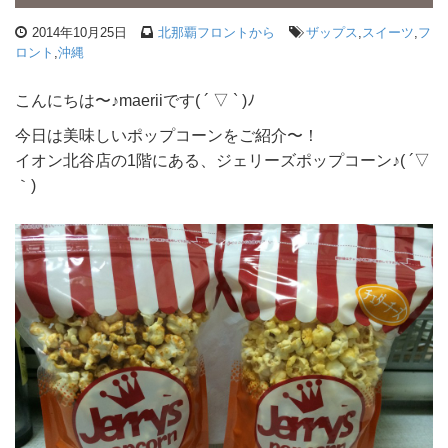
2014年10月25日
北那覇フロントから
ザップス
,
スイーツ
,
フ
ロント
,
沖縄
こんにちは〜♪maeriiです( ´ ▽ ` )ﾉ
今日は美味しいポップコーンをご紹介〜！
イオン北谷店の1階にある、ジェリーズポップコーン♪( ´▽
｀)