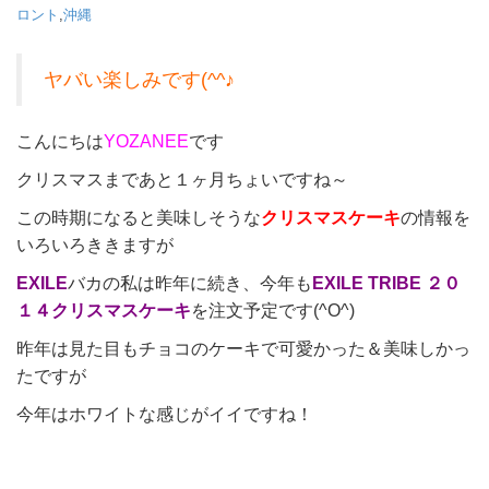
ロント
,
沖縄
ヤバい楽しみです(^^♪
こんにちは
YOZANEE
です
クリスマスまであと１ヶ月ちょいですね～
この時期になると美味しそうな
クリスマスケーキ
の情報を
いろいろききますが
EXILE
バカの私は昨年に続き、今年も
EXILE TRIBE ２０
１４クリスマスケーキ
を注文予定です(^O^)
昨年は見た目もチョコのケーキで可愛かった＆美味しかっ
たですが
今年はホワイトな感じがイイですね！