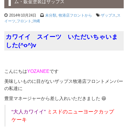
ム・鈑金塗装はザップス
2014年10月24日
未分類
,
牧港店フロントから
ザップス
,
ス
イーツ
,
フロント
,
沖縄
カワイイ スイーツ いただいちゃいま
した(^o^)v
こんにちは
YOZANEE
です
美味しいものに目がないザップス牧港店フロントメンバー
の私達に
豊里マネージャーから差し入れいただきました 😆
“大人カワイイ”
ミスドのニューヨークカップ
ケーキ