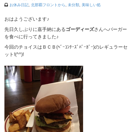
お休み日記
,
北那覇フロントから
,
未分類
,
美味しい処
おはようございます♪
先日久しぶりに嘉手納にある
ゴーディーズ
さんへバーガー
を食べに行ってきました♪
今回のチョイスはＢＣＢ(ﾍﾞｰｺﾝﾁｰｽﾞﾊﾞｰｶﾞｰ)のレギュラーセ
ット!(^^)!