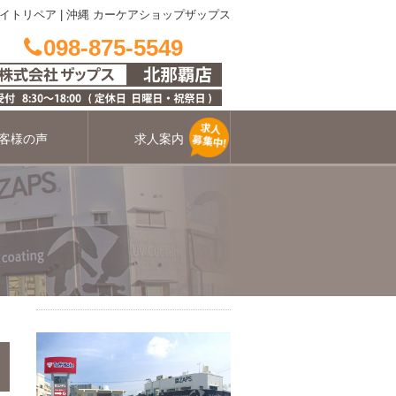
イトリペア
|
沖縄 カーケアショップザップス
098-875-5549
客様の声
求人案内