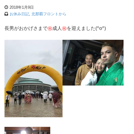
2018年1月9日
お休み日記
,
北那覇フロントから
長男がおかげさまで
㊗
成人
㊗
を迎えました(^o^)