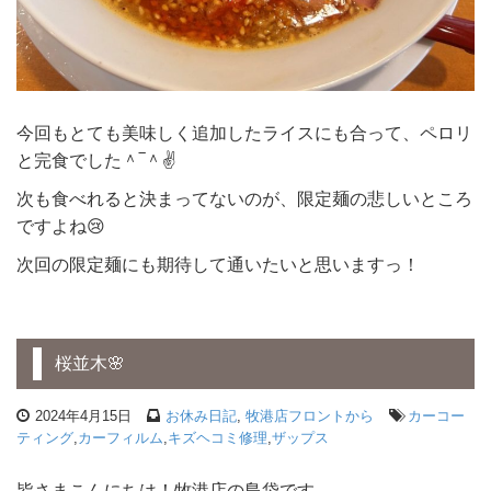
今回もとても美味しく追加したライスにも合って、ペロリ
と完食でした＾‾＾✌
次も食べれると決まってないのが、限定麺の悲しいところ
ですよね😢
次回の限定麺にも期待して通いたいと思いますっ！
桜並木🌸
2024年4月15日
お休み日記
,
牧港店フロントから
カーコー
ティング
,
カーフィルム
,
キズヘコミ修理
,
ザップス
皆さまこんにちは！牧港店の島袋です。