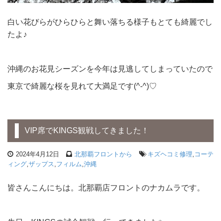
白い花びらがひらひらと舞い落ちる様子もとても綺麗でし
たよ♪
沖縄のお花見シーズンを今年は見逃してしまっていたので
東京で綺麗な桜を見れて大満足です(^-^)♡
VIP席でKINGS観戦してきました！
2024年4月12日
北那覇フロントから
キズヘコミ修理
,
コーテ
ィング
,
ザップス
,
フィルム
,
沖縄
皆さんこんにちは。北那覇店フロントのナカムラです。