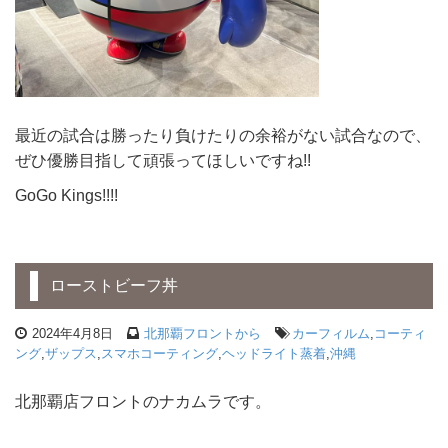
最近の試合は勝ったり負けたりの余裕がない試合なので、
ぜひ優勝目指して頑張ってほしいですね!!
GoGo Kings!!!!
ローストビーフ丼
2024年4月8日
北那覇フロントから
カーフィルム
,
コーティ
ング
,
ザップス
,
スマホコーティング
,
ヘッドライト蒸着
,
沖縄
北那覇店フロントのナカムラです。