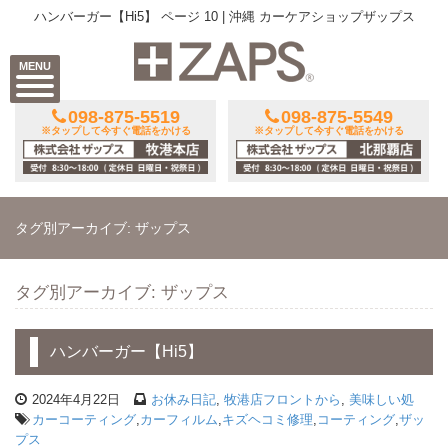
ハンバーガー【Hi5】 ページ 10 | 沖縄 カーケアショップザップス
MENU
098-875-5519
098-875-5549
※タップして今すぐ電話をかける
※タップして今すぐ電話をかける
タグ別アーカイブ: ザップス
タグ別アーカイブ: ザップス
ハンバーガー【Hi5】
2024年4月22日
お休み日記
,
牧港店フロントから
,
美味しい処
カーコーティング
,
カーフィルム
,
キズヘコミ修理
,
コーティング
,
ザッ
プス