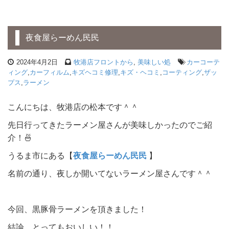
夜食屋らーめん民民
2024年4月2日
牧港店フロントから
,
美味しい処
カーコーテ
ィング
,
カーフィルム
,
キズヘコミ修理
,
キズ・ヘコミ
,
コーティング
,
ザッ
プス
,
ラーメン
こんにちは、牧港店の松本です＾＾
先日行ってきたラーメン屋さんが美味しかったのでご紹
介！🍜
うるま市にある【
夜食屋らーめん民民
】
名前の通り、夜しか開いてないラーメン屋さんです＾＾
今回、黒豚骨ラーメンを頂きました！
結論、とってもおいしい！！