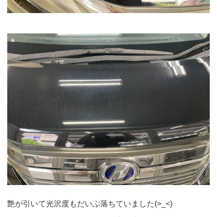
艶が引いて光沢度もだいぶ落ちていました(>_<)