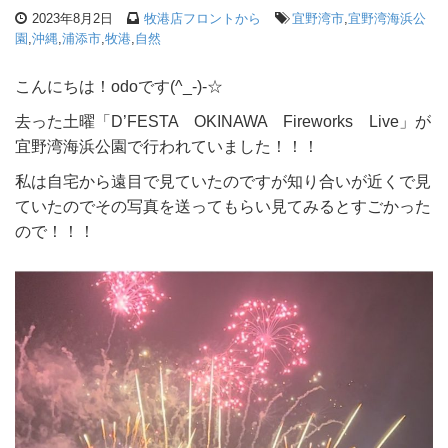
2023年8月2日
牧港店フロントから
宜野湾市
,
宜野湾海浜公
園
,
沖縄
,
浦添市
,
牧港
,
自然
こんにちは！odoです(^_-)-☆
去った土曜「D’FESTA OKINAWA Fireworks Live」が
宜野湾海浜公園で行われていました！！！
私は自宅から遠目で見ていたのですが知り合いが近くで見
ていたのでその写真を送ってもらい見てみるとすごかった
ので！！！