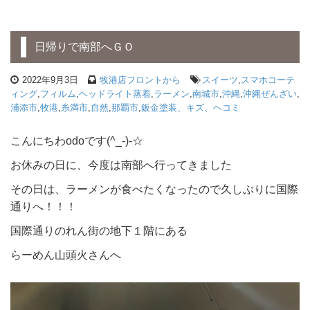
日帰りで南部へＧＯ
2022年9月3日
牧港店フロントから
スイーツ
,
スマホコーテ
ィング
,
フィルム
,
ヘッドライト蒸着
,
ラーメン
,
南城市
,
沖縄
,
沖縄ぜんざい
,
浦添市
,
牧港
,
糸満市
,
自然
,
那覇市
,
鈑金塗装、キズ、ヘコミ
こんにちわodoです(^_-)-☆
お休みの日に、今度は南部へ行ってきました
その日は、ラーメンが食べたくなったので久しぶりに国際
通りへ！！！
国際通りのれん街の地下１階にある
らーめん山頭火さんへ