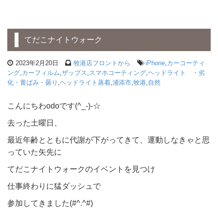
てだこナイトウォーク
2023年2月20日
牧港店フロントから
iPhone
,
カーコーティ
ング
,
カーフィルム
,
ザップス
,
スマホコーティング
,
ヘッドライト ・劣
化・黄ばみ・曇り
,
ヘッドライト蒸着
,
浦添市
,
牧港
,
自然
こんにちわodoです(^_-)-☆
去った土曜日、
最近年齢とともに代謝が下がってきて、運動しなきゃと思
っていた矢先に
てだこナイトウォークのイベントを見つけ
仕事終わりに猛ダッシュで
参加してきました(#^.^#)