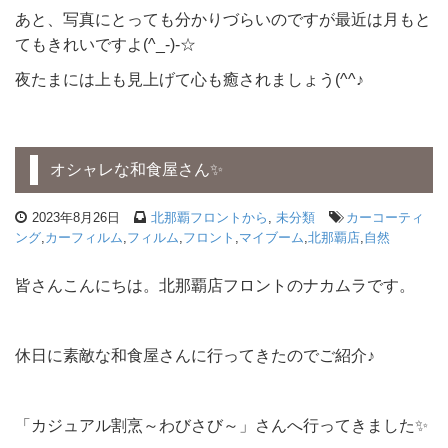
あと、写真にとっても分かりづらいのですが最近は月もと
てもきれいですよ(^_-)-☆
夜たまには上も見上げて心も癒されましょう(^^♪
オシャレな和食屋さん✨
2023年8月26日
北那覇フロントから
,
未分類
カーコーティ
ング
,
カーフィルム
,
フィルム
,
フロント
,
マイブーム
,
北那覇店
,
自然
皆さんこんにちは。北那覇店フロントのナカムラです。
休日に素敵な和食屋さんに行ってきたのでご紹介♪
「カジュアル割烹～わびさび～」さんへ行ってきました✨