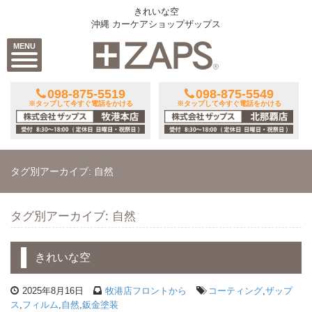
きれいな空
沖縄 カーケアショップザップス
MENU
098-875-5519
098-875-5549
※タップして今すぐ電話をかける
※タップして今すぐ電話をかける
タグ別アーカイブ: 自然
タグ別アーカイブ: 自然
きれいな空
2025年8月16日
牧港店フロントから
コーティング
,
ザップ
ス
,
フィルム
,
自然
,
鈑金塗装