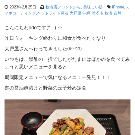
2023年2月25日
牧港店フロントから
,
美味しい処
iPhone
,
ス
マホコーティング
,
ヘッドライト蒸着
,
大戸屋
,
沖縄
,
浦添市
,
牧港
,
自然
こんにちわodoです(^_-)-☆
昨日ウォーキング終わりに和食が食べたくなり
大戸屋さんへ行ってきました(#^.^#)
いつもは、黒酢の一択でしたがたまにはほかのを食べてみ
ようと思いメニューを見ると
期間限定メニューで気になるメニュー発見！！！
鶏の醤油麹漬けと野菜の玉子炒め定食