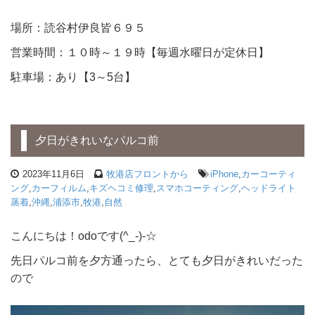
場所：読谷村伊良皆６９５
営業時間：１０時～１９時【毎週水曜日が定休日】
駐車場：あり【3～5台】
夕日がきれいなパルコ前
2023年11月6日
牧港店フロントから
iPhone
,
カーコーティ
ング
,
カーフィルム
,
キズヘコミ修理
,
スマホコーティング
,
ヘッドライト
蒸着
,
沖縄
,
浦添市
,
牧港
,
自然
こんにちは！odoです(^_-)-☆
先日パルコ前を夕方通ったら、とても夕日がきれいだった
ので