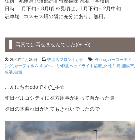
住所 沖縄県中頭郡読谷村座喜味 読谷中学校前
日時 1月下旬～3月頃 ※見頃は、1月下旬～2月中旬
駐車場 コスモス畑の隣に充分にあり。無料。
写真では写せませんでした((+_+))
2023年1月30日
牧港店フロントから
iPhone
,
カーコーティ
ング
,
カーフィルム
,
キズヘコミ修理
,
ヘッドライト蒸着
,
夕日
,
沖縄
,
浦添市
,
牧港
,
自然
こんにちわodoです(^_-)-☆
昨日パルコシティに夕方用事があって向かった際
夕日の木漏れ日がとてもきれいでしたので