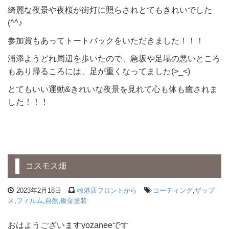
綺麗な夜景や夜桜が街灯に照らされとてもきれいでした
(^^♪
参加賞もあってトートバックをいただきました！！！
浦添ようどれ周辺を歩いたので、急坂や足場の悪いところ
もあり帰るころには、足が重くなってました(>_<)
とてもいい運動&きれいな夜景を見れて心も体も癒されま
した！！！
コスモス畑
2023年2月18日
牧港店フロントから
コーティング
,
ザップ
ス
,
フィルム
,
自然
,
鈑金塗装
おはようございますyozaneeです