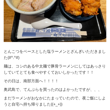
とんこつをベースとした塩ラーメンとざんぎいただきまし
た(#^.^#)
麺は、コシのある中太麺で豚骨ラーメンにしてはあっさり
していてとても食べやすくておいしかったです！！
その日は、南部方面へ！！！！
奥武島で、てんぷらを買ったのはよかったですが、、、
まだラーメンがおなかにたまっていたので、夜ご飯にしよ
うと自宅へ持ち帰りました((+_+))