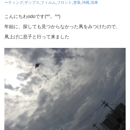
ーティング
,
ザップス
,
フィルム
,
フロント
,
塗装
,
沖縄
,
洗車
こんにちわodoです(*^。^*)
年始に、探しても見つからなかった凧をみつけたので、
凧上げに息子と行って来ました