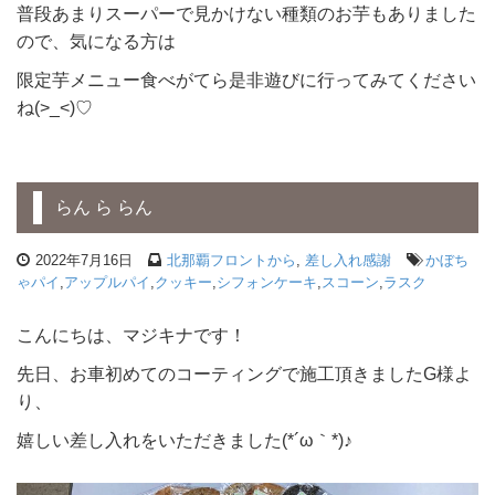
普段あまりスーパーで見かけない種類のお芋もありました
ので、気になる方は
限定芋メニュー食べがてら是非遊びに行ってみてください
ね(>_<)♡
らん ら らん
2022年7月16日
北那覇フロントから
,
差し入れ感謝
かぼち
ゃパイ
,
アップルパイ
,
クッキー
,
シフォンケーキ
,
スコーン
,
ラスク
こんにちは、マジキナです！
先日、お車初めてのコーティングで施工頂きましたG様よ
り、
嬉しい差し入れをいただきました(*´ω｀*)♪