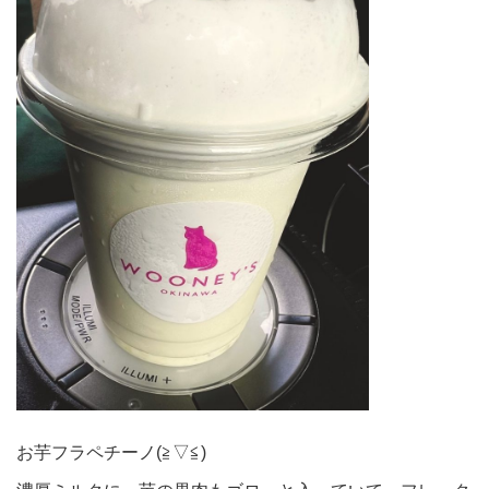
お芋フラペチーノ(≧▽≦)