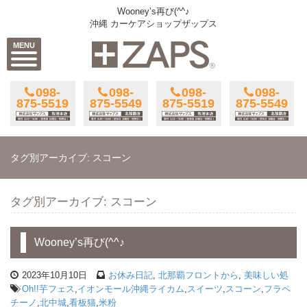
Wooney’s再び(^^♪
沖縄 カーケアショップザップス
MENU
098-
098-
098-
098-
875-5519
875-5549
875-5519
875-5549
タグ別アーカイブ: スコーン
タグ別アーカイブ: スコーン
Wooney’s再び(^^♪
2023年10月10日
お休み日記
,
北那覇フロントから
,
美味しい処
Oh!!芋フェス
,
イオンモール沖縄ライカム
,
スイーツ
,
スコーン
,
フラペ
チーノ
,
北中城
,
看板猫
,
米粉