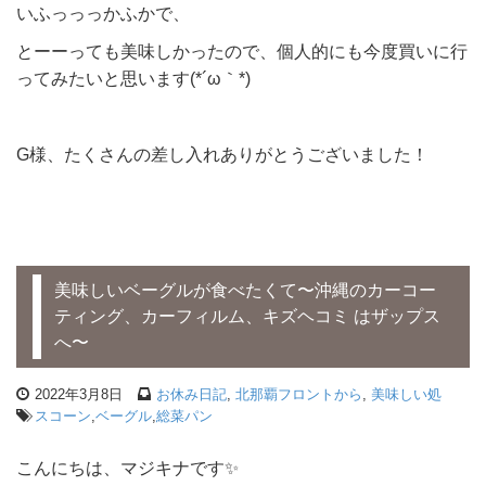
いふっっっかふかで、
とーーっても美味しかったので、個人的にも今度買いに行
ってみたいと思います(*´ω｀*)
G様、たくさんの差し入れありがとうございました！
美味しいベーグルが食べたくて〜沖縄のカーコー
ティング、カーフィルム、キズヘコミ はザップス
へ〜
2022年3月8日
お休み日記
,
北那覇フロントから
,
美味しい処
スコーン
,
ベーグル
,
総菜パン
こんにちは、マジキナです✨