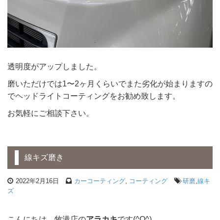
透明度がアップしました。
磨いただけでは1〜2ヶ月くらいでまた劣化が始まりますの
でヘッドライトコーティングをお勧め致します。
お気軽にご相談下さい。
線キズ磨き
2022年2月16日
カーコーティング
,
コーティング
研磨
,
線キ
ズ
こんにちは、牧港店の
アラカキ
です(^O^)