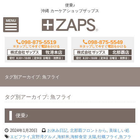
便乗♪
沖縄 カーケアショップザップス
MENU
098-875-5519
098-875-5549
※タップして今すぐ電話をかける
※タップして今すぐ電話をかける
タグ別アーカイブ: 魚フライ
タグ別アーカイブ: 魚フライ
便乗♪
2024年1月20日
お休み日記
,
北那覇フロントから
,
美味しい処
エビフライ
,
宜野湾グルメ
,
海鮮丼
,
海鮮食堂 太陽
,
牡蠣フライ
,
魚フラ