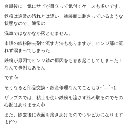
台風後に一気にサビが目立って気付くケースも多いです。
鉄粉は通常の汚れとは違い、塗装面に刺さっているような
状態なので、通常の
洗車ではなかなか落とせません。
市販の鉄粉除去剤で流す方法もありますが、ヒンジ部に流
れず溜まってしまった
鉄粉が原因でヒンジ錆の原因をも巻き起こしてしまった！
なんて事例もあるん
です💦
そうなると部品交換・鈑金修理なんてことも:;(∩´﹏`∩);:
ザップスでは、粘土を使い鉄粉を流さず絡め取るのでその
心配はありません👍
また、除去後に表面を磨きあげるのでつやピカになります
よ(^^♪