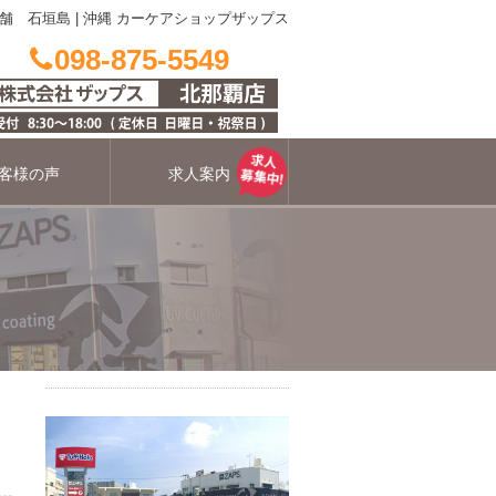
舗 石垣島
|
沖縄 カーケアショップザップス
098-875-5549
客様の声
求人案内