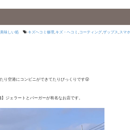
美味しい処
キズヘコミ修理
,
キズ・ヘコミ
,
コーティング
,
ザップス
,
スマ
たり空港にコンビニができてたりびっくりです😲
舗】ジェラートとバーガーが有名なお店です。