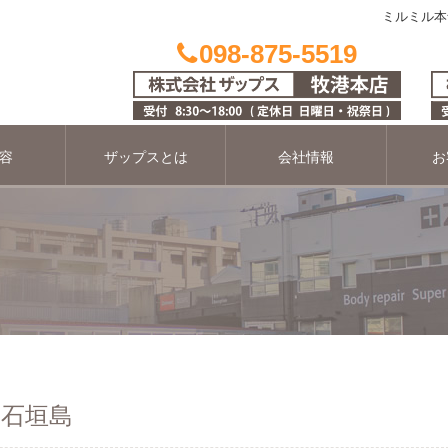
ミルミル本
098-875-5519
容
ザップスとは
会社情報
お
 石垣島