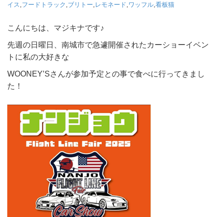
イス
,
フードトラック
,
ブリトー
,
レモネード
,
ワッフル
,
看板猫
こんにちは、マジキナです♪
先週の日曜日、南城市で急遽開催されたカーショーイベン
トに私の大好きな
WOONEY’Sさんが参加予定との事で食べに行ってきまし
た！