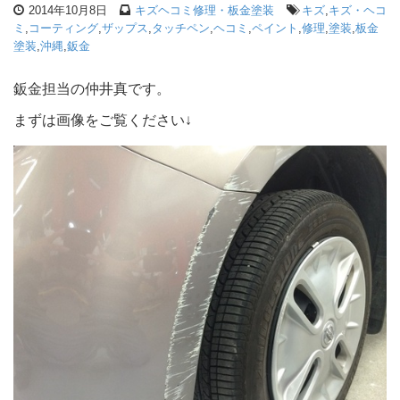
2014年10月8日
キズヘコミ修理・板金塗装
キズ
,
キズ・ヘコ
ミ
,
コーティング
,
ザップス
,
タッチペン
,
ヘコミ
,
ペイント
,
修理
,
塗装
,
板金
塗装
,
沖縄
,
鈑金
鈑金担当の仲井真です。
まずは画像をご覧ください↓