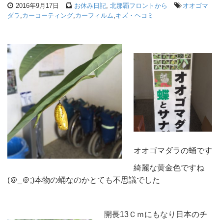
2016年9月17日
お休み日記
,
北那覇フロントから
オオゴマ
ダラ
,
カーコーティング
,
カーフィルム
,
キズ・ヘコミ
オオゴマダラの蛹です
綺麗な黄金色ですね
(＠_＠;)本物の蛹なのかとても不思議でした
開長13Ｃｍにもなり日本のチ