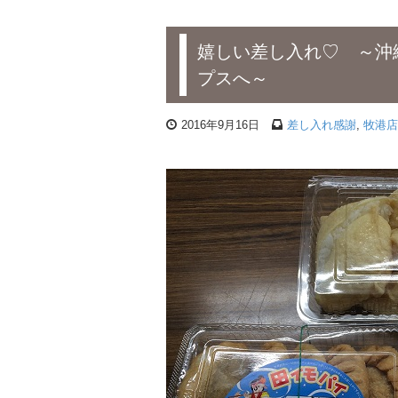
嬉しい差し入れ♡ ～沖
プスへ～
2016年9月16日
差し入れ感謝
,
牧港店