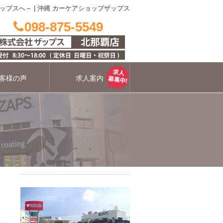
ップスへ～
|
沖縄 カーケアショップザップス
098-875-5549
客様の声
求人案内